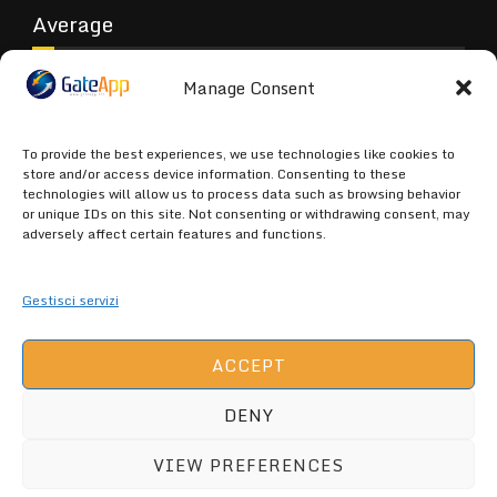
Average
Manage Consent
Poor
To provide the best experiences, we use technologies like cookies to
store and/or access device information. Consenting to these
technologies will allow us to process data such as browsing behavior
or unique IDs on this site. Not consenting or withdrawing consent, may
Terrible
adversely affect certain features and functions.
Gestisci servizi
ACCEPT
GATEAPP.NET (C) 2026 ALL RIGHTS
DENY
ARE RESERVED -
GateApp Privacy
VIEW PREFERENCES