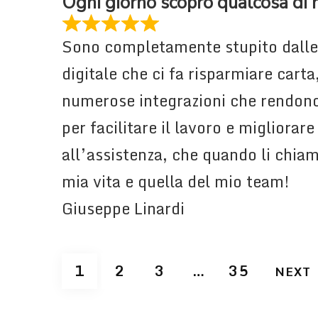
Ogni giorno scopro qualcosa di 
Sono completamente stupito dalle 
digitale che ci fa risparmiare carta,
numerose integrazioni che rendono 
per facilitare il lavoro e migliora
all’assistenza, che quando li chia
mia vita e quella del mio team!
Giuseppe Linardi
Site
PAGE
PAGE
PAGE
PAGE
1
2
3
…
35
NEXT
Reviews