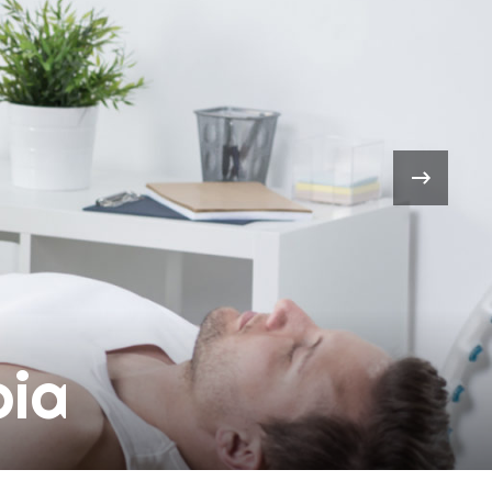
›
pia