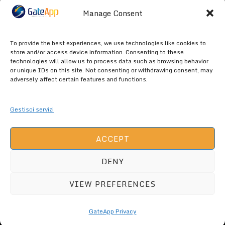
Manage Consent
Poor
To provide the best experiences, we use technologies like cookies to
store and/or access device information. Consenting to these
technologies will allow us to process data such as browsing behavior
or unique IDs on this site. Not consenting or withdrawing consent, may
Terrible
adversely affect certain features and functions.
Gestisci servizi
ACCEPT
DENY
GATEAPP.NET (C) 2026 ALL RIGHTS
ARE RESERVED -
GateApp Privacy
VIEW PREFERENCES
GateApp Privacy