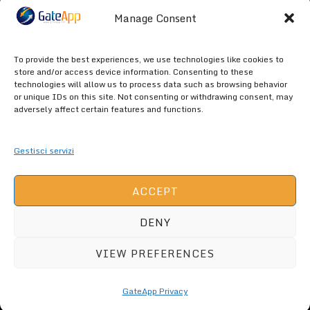
Manage Consent
Poor
To provide the best experiences, we use technologies like cookies to
store and/or access device information. Consenting to these
technologies will allow us to process data such as browsing behavior
or unique IDs on this site. Not consenting or withdrawing consent, may
Terrible
adversely affect certain features and functions.
Gestisci servizi
ACCEPT
DENY
GATEAPP.NET (C) 2026 ALL RIGHTS
ARE RESERVED -
GateApp Privacy
VIEW PREFERENCES
GateApp Privacy