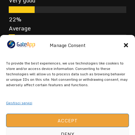
Very good
Average
Manage Consent
Poor
To provide the best experiences, we use technologies like cookies to
store and/or access device information. Consenting to these
technologies will allow us to process data such as browsing behavior
or unique IDs on this site. Not consenting or withdrawing consent, may
Terrible
adversely affect certain features and functions.
Gestisci servizi
ACCEPT
DENY