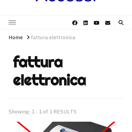
Home
fattura elettronica
fattura
elettronica
Showing: 1 - 1 of 1 RESULTS