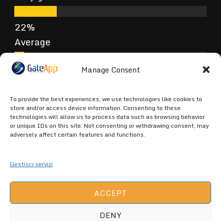
Average
Manage Consent
Poor
To provide the best experiences, we use technologies like cookies to
store and/or access device information. Consenting to these
technologies will allow us to process data such as browsing behavior
or unique IDs on this site. Not consenting or withdrawing consent, may
Terrible
adversely affect certain features and functions.
Gestisci servizi
ACCEPT
DENY
GATEAPP.NET (C) 2026 ALL RIGHTS