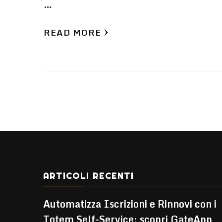
…
READ MORE
ARTICOLI RECENTI
Automatizza Iscrizioni e Rinnovi con i
Totem Self-Service: scopri GateApp