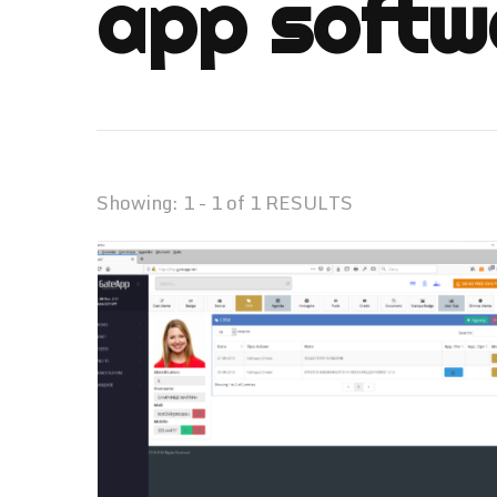
app softwa
Showing: 1 - 1 of 1 RESULTS