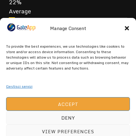
Average
Manage Consent
Poor
To provide the best experiences, we use technologies like cookies to
store and/or access device information. Consenting to these
technologies will allow us to process data such as browsing behavior
or unique IDs on this site. Not consenting or withdrawing consent, may
Terrible
adversely affect certain features and functions.
Gestisci servizi
ACCEPT
DENY
GATEAPP.NET (C) 2026 ALL RIGHTS
ARE RESERVED -
GateApp Privacy
VIEW PREFERENCES