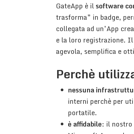
GateApp è il
software com
trasforma” in badge, per
collegata ad un’App cre
e la loro registrazione. 
agevola, semplifica e ott
Perchè utiliz
nessuna infrastruttu
interni perchè per uti
portatile.
è affidabile
: il nostr