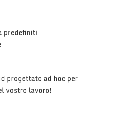
 predefiniti
e
oud progettato ad hoc per
el vostro lavoro!