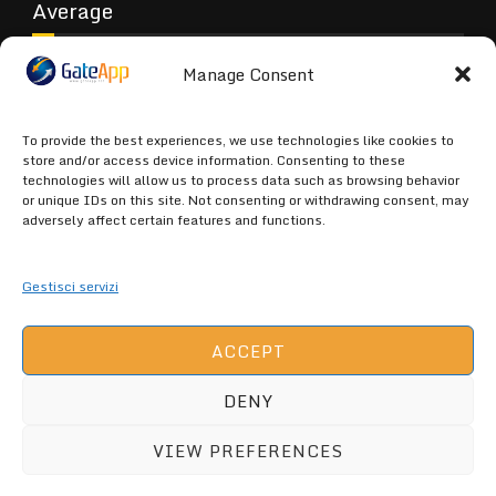
Average
Manage Consent
Poor
To provide the best experiences, we use technologies like cookies to
store and/or access device information. Consenting to these
technologies will allow us to process data such as browsing behavior
or unique IDs on this site. Not consenting or withdrawing consent, may
Terrible
adversely affect certain features and functions.
Gestisci servizi
ACCEPT
GATEAPP.NET (C) 2026 ALL RIGHTS
DENY
ARE RESERVED -
GateApp Privacy
VIEW PREFERENCES